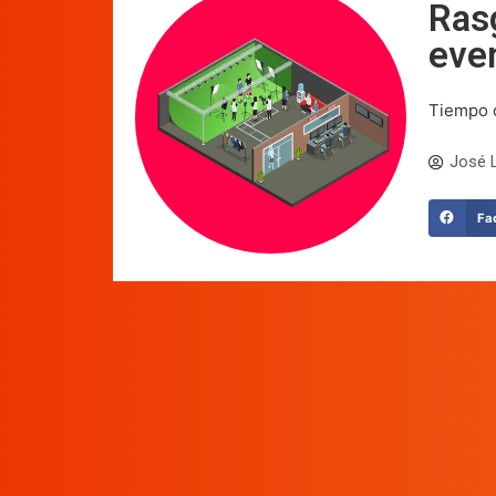
Ras
eve
Tiempo d
José L
Fa