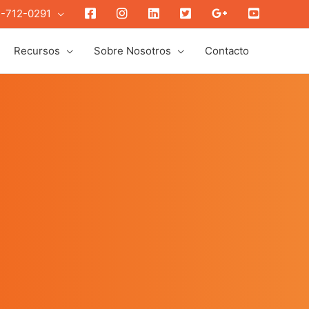
Face
insta
link
twit
gplus
youtube
-712-0291
Recursos
Sobre Nosotros
Contacto